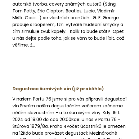
autorská tvorba, covery známých autorů (Sting,
Tom Petty, Eric Clapton, Beatles, Lucie, Vladimír
Mišík, Oasis...) ve vlastních aranžích. G. F. George
pracuje s looperem, tzn. vytvářé hudební smyčky a
tím simuluje zvuk kapely. Kolik to bude stát? Opět
u nás dejte podle toho, jak se vám to bude líbit, což
věříme, ž...
Degustace šumivých vín (již proběhlo)
V našem Portu 76 jsme si pro vás připravili degustací
vín.Prvním naším degustačním večerem začneme
něčím slavnostním - a to šumivými víny. Kdy: 19.1.
2024 od 18:00 do cca 20:00Kde: u nás v Portu 76 -
Štúrova 1879/8a, Praha 4Počet účastníků je omezen
na 12Kdo bude provázet degustací: Mezinárodně