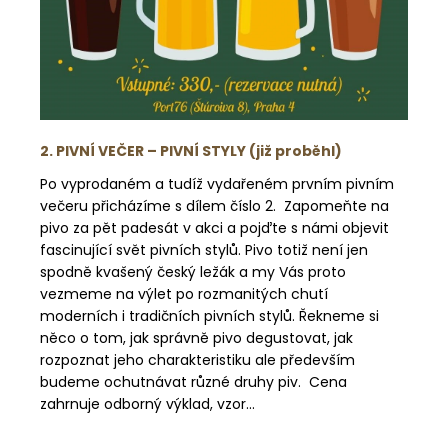
a
j
í
t
?
2. PIVNÍ VEČER – PIVNÍ STYLY (již proběhl)
Po vyprodaném a tudíž vydařeném prvním pivním
večeru přicházíme s dílem číslo 2. Zapomeňte na
pivo za pět padesát v akci a pojďte s námi objevit
HLEDAT
fascinující svět pivních stylů. Pivo totiž není jen
spodně kvašený český ležák a my Vás proto
vezmeme na výlet po rozmanitých chutí
D
moderních i tradičních pivních stylů. Řekneme si
o
něco o tom, jak správně pivo degustovat, jak
p
rozpoznat jeho charakteristiku ale především
o
budeme ochutnávat různé druhy piv. Cena
r
zahrnuje odborný výklad, vzor...
u