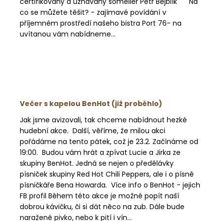
certifikovaný a uznávaný someliér Petr Bejblík Na
co se můžete těšit? - zajímavé povídání v
příjemném prostředí našeho bistra Port 76- na
uvítanou vám nabídneme...
Večer s kapelou BenHot (již proběhlo)
Jak jsme avizovali, tak chceme nabídnout hezké
hudební akce. Další, věříme, že milou akci
pořádáme na tento pátek, což je 23.2. Začínáme od
19:00. Budou vám hrát a zpívat Lucie a Jirka ze
skupiny BenHot. Jedná se nejen o předělávky
písniček skupiny Red Hot Chili Peppers, ale i o písně
písničkáře Bena Howarda. Více info o BenHot - jejich
FB profil Během této akce je možné popít naší
dobrou kávičku, či si dát něco na zub. Dále bude
naražené pivko, nebo k pití i vín...