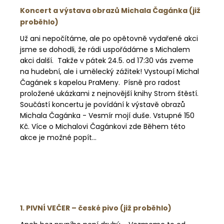
Koncert a výstava obrazů Michala Čagánka (již
proběhlo)
Už ani nepočítáme, ale po opětovně vydařené akci
jsme se dohodli, že rádi uspořádáme s Michalem
akci další. Takže v pátek 24.5. od 17:30 vás zveme
na hudební, ale i umělecký zážitek! Vystoupí Michal
Čagánek s kapelou PraMeny. Písně pro radost
proložené ukázkami z nejnovější knihy Strom štěstí.
Součástí koncertu je povídání k výstavě obrazů
Michala Čagánka - Vesmír mojí duše. Vstupné 150
Kč. Více o Michalovi Čagánkovi zde Během této
akce je možné popít...
1. PIVNÍ VEČER – české pivo (již proběhlo)