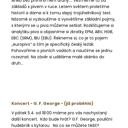
Aneb bez prvního není druhý…. Vezmeme to od
základů s pivem v ruce. Letem světem proletíme
historií a dáme si k tomu slepý trojúhelníkový test.
Názorně si vyzkoušíme a vysvětlíme základní pojmy,
s kterými se u piva můžeme setkat. Rozklíčujeme si
analytiku piva a objasníme si zkratky EPM, ABV, HGB,
EBC (SRM), IBU (EBU). Řekneme si, co je to pojem
„europivo“ a čím je specifický český ležák.
Pohovoříme o pivních vadách a naučíme se jednu
rozeznat. Na závěr si uděláme malé okénko do
druh...
Koncert - G. F. George - (již proběhlo)
V pátek 5.4. od 18:00 máme pro vás nachystaný
další koncert. Kdo bude hrát? G.F. George, pouliční
hudebník s kytarou Na co se můžete těšit?