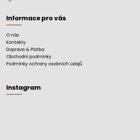
y
v
ý
Informace pro vás
p
i
O nás
s
Kontakty
u
Doprava & Platba
Obchodní podmínky
Podmínky ochrany osobních údajů
Instagram