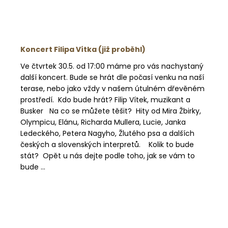
č
u
j
e
m
Koncert Filipa Vítka (již proběhl)
e
Ve čtvrtek 30.5. od 17:00 máme pro vás nachystaný
další koncert. Bude se hrát dle počasí venku na naší
terase, nebo jako vždy v našem útulném dřevěném
prostředí. Kdo bude hrát? Filip Vítek, muzikant a
Busker Na co se můžete těšit? Hity od Mira Žbirky,
Olympicu, Elánu, Richarda Mullera, Lucie, Janka
Ledeckého, Petera Nagyho, Žlutého psa a dalších
českých a slovenských interpretů. Kolik to bude
stát? Opět u nás dejte podle toho, jak se vám to
bude ...