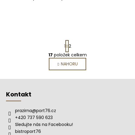
S
1
2
t
r
17
položek celkem
O
á
v
NAHORU
n
l
k
o
á
Z
v
d
á
á
a
Kontakt
n
p
c
í
í
a
p
prazirna
@
port76.cz
t
r
+420 737 590 623
í
v
Sledujte nás na Facebooku!
k
bistroport76