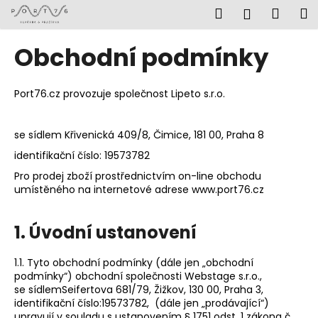
K
Přejít
Hledat
Náku
M
Přihlášen
na
o
obsah
Zpět
Zpět
košík
š
Obchodní podmínky
í
C
k
o
Port76.cz provozuje společnost Lipeto s.r.o.
p
o
se sídlem Křivenická 409/8, Čimice, 181 00, Praha 8
t
identifikační číslo:
19573782
ř
Pro prodej zboží prostřednictvím on-line obchodu
e
umístěného na internetové adrese www.port76.cz
b
u
1. Úvodní ustanovení
j
e
1.1. Tyto obchodní podmínky (dále jen „obchodní
t
podmínky“) obchodní společnosti Webstage s.r.o.,
se sídlem
Seifertova 681/79, Žižkov, 130 00, Praha 3,
e
identifikační číslo:
19573782, (dále jen „prodávající“)
n
upravují v souladu s ustanovením § 1751 odst. 1 zákona č.