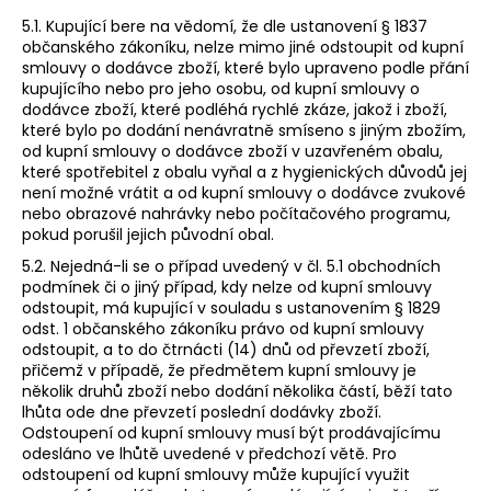
5.1. Kupující bere na vědomí, že dle ustanovení § 1837
občanského zákoníku, nelze mimo jiné odstoupit od kupní
smlouvy o dodávce zboží, které bylo upraveno podle přání
kupujícího nebo pro jeho osobu, od kupní smlouvy o
dodávce zboží, které podléhá rychlé zkáze, jakož i zboží,
které bylo po dodání nenávratně smíseno s jiným zbožím,
od kupní smlouvy o dodávce zboží v uzavřeném obalu,
které spotřebitel z obalu vyňal a z hygienických důvodů jej
není možné vrátit a od kupní smlouvy o dodávce zvukové
nebo obrazové nahrávky nebo počítačového programu,
pokud porušil jejich původní obal.
5.2. Nejedná-li se o případ uvedený v čl. 5.1 obchodních
podmínek či o jiný případ, kdy nelze od kupní smlouvy
odstoupit, má kupující v souladu s ustanovením § 1829
odst. 1 občanského zákoníku právo od kupní smlouvy
odstoupit, a to do čtrnácti (14) dnů od převzetí zboží,
přičemž v případě, že předmětem kupní smlouvy je
několik druhů zboží nebo dodání několika částí, běží tato
lhůta ode dne převzetí poslední dodávky zboží.
Odstoupení od kupní smlouvy musí být prodávajícímu
odesláno ve lhůtě uvedené v předchozí větě. Pro
odstoupení od kupní smlouvy může kupující využit