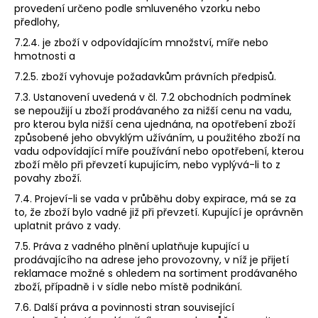
provedení určeno podle smluveného vzorku nebo
předlohy,
7.2.4. je zboží v odpovídajícím množství, míře nebo
hmotnosti a
7.2.5. zboží vyhovuje požadavkům právních předpisů.
7.3. Ustanovení uvedená v čl. 7.2 obchodních podmínek
se nepoužijí u zboží prodávaného za nižší cenu na vadu,
pro kterou byla nižší cena ujednána, na opotřebení zboží
způsobené jeho obvyklým užíváním, u použitého zboží na
vadu odpovídající míře používání nebo opotřebení, kterou
zboží mělo při převzetí kupujícím, nebo vyplývá-li to z
povahy zboží.
7.4. Projeví-li se vada v průběhu doby expirace, má se za
to, že zboží bylo vadné již při převzetí. Kupující je oprávněn
uplatnit právo z vady.
7.5. Práva z vadného plnění uplatňuje kupující u
prodávajícího na adrese jeho provozovny, v níž je přijetí
reklamace možné s ohledem na sortiment prodávaného
zboží, případně i v sídle nebo místě podnikání.
7.6. Další práva a povinnosti stran související