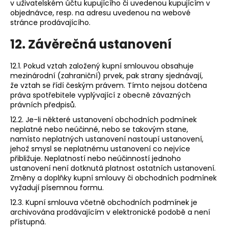
v uživatelském účtu kupujícího či uvedenou kupujícím v
objednávce, resp. na adresu uvedenou na webové
stránce prodávajícího.
12. Závěrečná ustanovení
12.1. Pokud vztah založený kupní smlouvou obsahuje
mezinárodní (zahraniční) prvek, pak strany sjednávají,
že vztah se řídí českým právem. Tímto nejsou dotčena
práva spotřebitele vyplývající z obecně závazných
právních předpisů.
12.2. Je-li některé ustanovení obchodních podmínek
neplatné nebo neúčinné, nebo se takovým stane,
namísto neplatných ustanovení nastoupí ustanovení,
jehož smysl se neplatnému ustanovení co nejvíce
přibližuje. Neplatností nebo neúčinností jednoho
ustanovení není dotknutá platnost ostatních ustanovení.
Změny a doplňky kupní smlouvy či obchodních podmínek
vyžadují písemnou formu.
12.3. Kupní smlouva včetně obchodních podmínek je
archivována prodávajícím v elektronické podobě a není
přístupná.