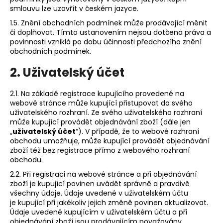
č
smlouvu lze uzavřít v českém jazyce.
u
j
1.5. Znění obchodních podmínek může prodávající měnit
e
či doplňovat. Tímto ustanovením nejsou dotčena práva a
povinnosti vzniklá po dobu účinnosti předchozího znění
m
obchodních podmínek.
e
2. Uživatelský účet
2.1. Na základě registrace kupujícího provedené na
webové stránce může kupující přistupovat do svého
uživatelského rozhraní. Ze svého uživatelského rozhraní
může kupující provádět objednávání zboží (dále jen
„
uživatelský účet
“). V případě, že to webové rozhraní
obchodu umožňuje, může kupující provádět objednávání
zboží též bez registrace přímo z webového rozhraní
obchodu.
2.2. Při registraci na webové stránce a při objednávání
zboží je kupující povinen uvádět správně a pravdivě
všechny údaje. Údaje uvedené v uživatelském účtu
je kupující při jakékoliv jejich změně povinen aktualizovat.
Údaje uvedené kupujícím v uživatelském účtu a při
objednávání zboží jsou prodávajícím považovány