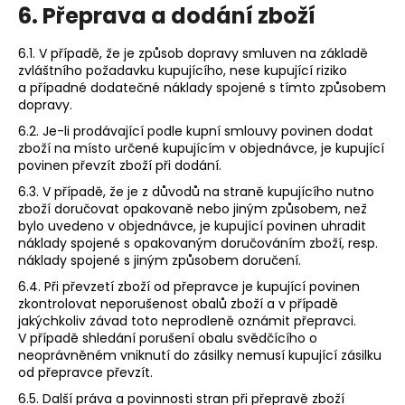
6. Přeprava a dodání zboží
6.1. V případě, že je způsob dopravy smluven na základě
zvláštního požadavku kupujícího, nese kupující riziko
a případné dodatečné náklady spojené s tímto způsobem
dopravy.
6.2. Je-li prodávající podle kupní smlouvy povinen dodat
zboží na místo určené kupujícím v objednávce, je kupující
povinen převzít zboží při dodání.
6.3. V případě, že je z důvodů na straně kupujícího nutno
zboží doručovat opakovaně nebo jiným způsobem, než
bylo uvedeno v objednávce, je kupující povinen uhradit
náklady spojené s opakovaným doručováním zboží, resp.
náklady spojené s jiným způsobem doručení.
6.4. Při převzetí zboží od přepravce je kupující povinen
zkontrolovat neporušenost obalů zboží a v případě
jakýchkoliv závad toto neprodleně oznámit přepravci.
V případě shledání porušení obalu svědčícího o
neoprávněném vniknutí do zásilky nemusí kupující zásilku
od přepravce převzít.
6.5. Další práva a povinnosti stran při přepravě zboží