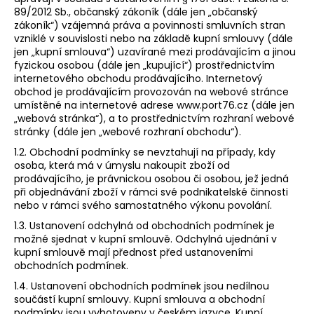
89/2012 Sb., občanský zákoník (dále jen „občanský
a
zákoník“) vzájemná práva a povinnosti smluvních stran
j
vzniklé v souvislosti nebo na základě kupní smlouvy (dále
í
jen „kupní smlouva“) uzavírané mezi prodávajícím a jinou
fyzickou osobou (dále jen „kupující“) prostřednictvím
t
internetového obchodu prodávajícího. Internetový
?
obchod je prodávajícím provozován na webové stránce
umístěné na internetové adrese www.port76.cz
(dále jen
„webová stránka“), a to prostřednictvím rozhraní webové
stránky (dále jen „webové rozhraní obchodu“).
1.2. Obchodní podmínky se nevztahují na případy, kdy
HLEDAT
osoba, která má v úmyslu nakoupit zboží od
prodávajícího, je právnickou osobou či osobou, jež jedná
při objednávání zboží v rámci své podnikatelské činnosti
nebo v rámci svého samostatného výkonu povolání.
D
1.3. Ustanovení odchylná od obchodních podmínek je
o
možné sjednat v kupní smlouvě. Odchylná ujednání v
p
kupní smlouvě mají přednost před ustanoveními
obchodních podmínek.
o
r
1.4. Ustanovení obchodních podmínek jsou nedílnou
u
součástí kupní smlouvy. Kupní smlouva a obchodní
podmínky jsou vyhotoveny v českém jazyce. Kupní