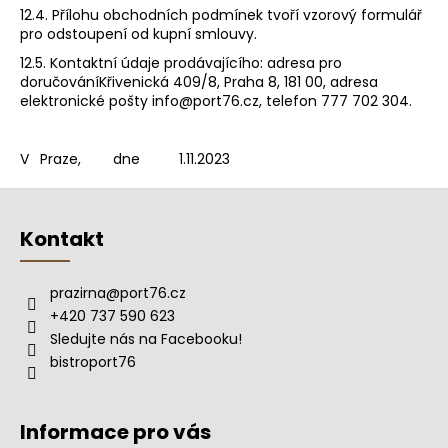
12.4. Přílohu obchodních podmínek tvoří vzorový formulář
pro odstoupení od kupní smlouvy.
12.5. Kontaktní údaje prodávajícího: adresa pro
doručování
Křivenická 409/8, Praha 8, 181 00
, adresa
elektronické pošty info@port76.cz, telefon 777 702 304.
V Praze, dne 1.11.2023
Z
á
Kontakt
p
a
prazirna
@
port76.cz
t
+420 737 590 623
í
Sledujte nás na Facebooku!
bistroport76
Informace pro vás