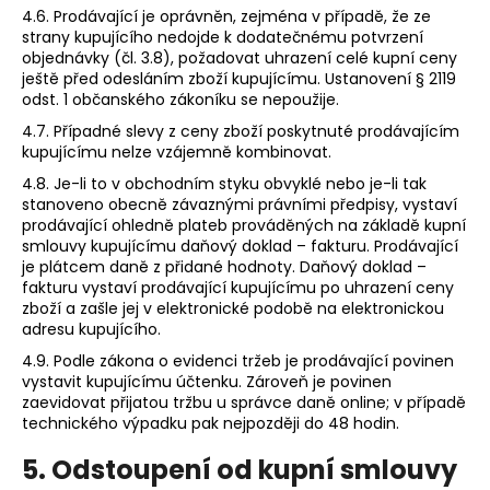
4.6. Prodávající je oprávněn, zejména v případě, že ze
strany kupujícího nedojde k dodatečnému potvrzení
objednávky (čl. 3.8), požadovat uhrazení celé kupní ceny
ještě před odesláním zboží kupujícímu. Ustanovení § 2119
odst. 1 občanského zákoníku se nepoužije.
4.7. Případné slevy z ceny zboží poskytnuté prodávajícím
kupujícímu nelze vzájemně kombinovat.
4.8. Je-li to v obchodním styku obvyklé nebo je-li tak
stanoveno obecně závaznými právními předpisy, vystaví
prodávající ohledně plateb prováděných na základě kupní
smlouvy kupujícímu daňový doklad – fakturu. Prodávající
je plátcem daně z přidané hodnoty. Daňový doklad –
fakturu vystaví prodávající kupujícímu po uhrazení ceny
zboží a zašle jej v elektronické podobě na elektronickou
adresu kupujícího.
4.9. Podle zákona o evidenci tržeb je prodávající povinen
vystavit kupujícímu účtenku. Zároveň je povinen
zaevidovat přijatou tržbu u správce daně online; v případě
technického výpadku pak nejpozději do 48 hodin.
5. Odstoupení od kupní smlouvy