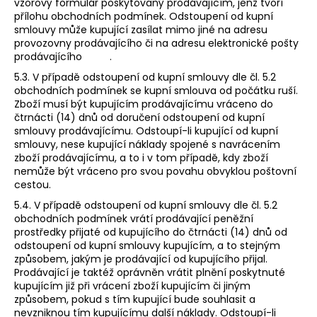
vzorový formulář poskytovaný prodávajícím, jenž tvoří
přílohu obchodních podmínek. Odstoupení od kupní
smlouvy může kupující zasílat mimo jiné na adresu
provozovny prodávajícího či na adresu elektronické pošty
prodávajícího .
5.3. V případě odstoupení od kupní smlouvy dle čl. 5.2
obchodních podmínek se kupní smlouva od počátku ruší.
Zboží musí být kupujícím prodávajícímu vráceno do
čtrnácti (14) dnů od doručení odstoupení od kupní
smlouvy prodávajícímu. Odstoupí-li kupující od kupní
smlouvy, nese kupující náklady spojené s navrácením
zboží prodávajícímu, a to i v tom případě, kdy zboží
nemůže být vráceno pro svou povahu obvyklou poštovní
cestou.
5.4. V případě odstoupení od kupní smlouvy dle čl. 5.2
obchodních podmínek vrátí prodávající peněžní
prostředky přijaté od kupujícího do čtrnácti (14) dnů od
odstoupení od kupní smlouvy kupujícím, a to stejným
způsobem, jakým je prodávající od kupujícího přijal.
Prodávající je taktéž oprávněn vrátit plnění poskytnuté
kupujícím již při vrácení zboží kupujícím či jiným
způsobem, pokud s tím kupující bude souhlasit a
nevzniknou tím kupujícímu další náklady. Odstoupí-li