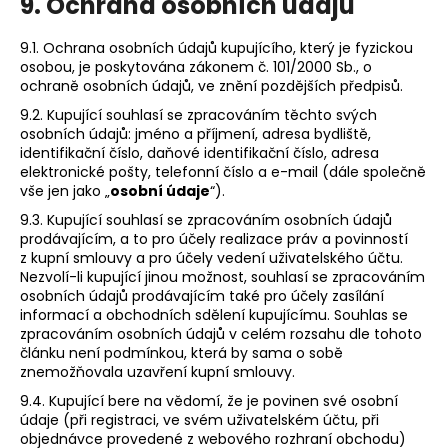
9. Ochrana osobních údajů
9.1. Ochrana osobních údajů kupujícího, který je fyzickou
osobou, je poskytována zákonem č. 101/2000 Sb., o
ochraně osobních údajů, ve znění pozdějších předpisů.
9.2. Kupující souhlasí se zpracováním těchto svých
osobních údajů: jméno a příjmení, adresa bydliště,
identifikační číslo, daňové identifikační číslo, adresa
elektronické pošty, telefonní číslo a e-mail (dále společně
vše jen jako „
osobní údaje
“).
9.3. Kupující souhlasí se zpracováním osobních údajů
prodávajícím, a to pro účely realizace práv a povinností
z kupní smlouvy a pro účely vedení uživatelského účtu.
Nezvolí-li kupující jinou možnost, souhlasí se zpracováním
osobních údajů prodávajícím také pro účely zasílání
informací a obchodních sdělení kupujícímu. Souhlas se
zpracováním osobních údajů v celém rozsahu dle tohoto
článku není podmínkou, která by sama o sobě
znemožňovala uzavření kupní smlouvy.
9.4. Kupující bere na vědomí, že je povinen své osobní
údaje (při registraci, ve svém uživatelském účtu, při
objednávce provedené z webového rozhraní obchodu)