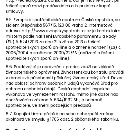
http://ec.europa.eu/consumers/odr je možné využít při
řešení sporů mezi prodávajícím a kupujícím z kupní
smlouvy.
8.5. Evropské spotřebitelské centrum Česká republika, se
sídlem Štěpánská 567/15, 120 00 Praha 2, internetová
adresa: http://www.evropskyspotrebitel.cz je kontaktním
místem podle Nařízení Evropského parlamentu a Rady
(EU) č. 524/2013 ze dne 21. května 2013 o řešení
spotřebitelských sporů on-line a o změně nařízení (ES) č.
2006/2004 a směrnice 2009/22/ES (nařízení o řešení
spotřebitelských sporů on-line).
8.6. Prodávající je oprávněn k prodeji zboží na základě
živnostenského oprávnění. Živnostenskou kontrolu provádí
v rámci své působnosti příslušný živnostenský úřad. Dozor
nad oblastí ochrany osobních údajů vykonává Úřad pro
ochranu osobních údajů. Česká obchodní inspekce
vykonává ve vymezeném rozsahu mimo jiné dozor nad
dodržováním zákona č. 634/1992 Sb., o ochraně
spotřebitele, ve znění pozdějších předpisů.
8.7. Kupující tímto přebírá na sebe nebezpečí změny
okolností ve smyslu § 1765 odst. 2 občanského zákoníku.