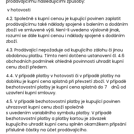
prodávajícímu následujícími způsoby:
v hotovosti
4.2. Společně s kupní cenou je kupující povinen zaplatit
prodávajícímu také náklady spojené s balením a dodáním
zboží ve smluvené výši. Není-li uvedeno výslovně jinak,
rozumí se dále kupní cenou i náklady spojené s dodáním
zboží.
4.3. Prodávající nepožaduje od kupujícího zálohu či jinou
obdobnou platbu. Tímto není dotčeno ustanovení čl. 4.6
obchodních podmínek ohledně povinnosti uhradit kupní
cenu zboží předem.
4.4. V případě platby v hotovosti či v případě platby na
dobírku je kupní cena splatná při převzetí zboží. V případě
bezhotovostní platby je kupní cena splatná do 7 dnů od
uzavření kupní smlouvy.
4.5. V případě bezhotovostní platby je kupující povinen
uhrazovat kupní cenu zboží společně
s uvedením variabilního symbolu platby. V případě
bezhotovostní platby a platby kartou je závazek
kupujícího uhradit kupní cenu splněn okamžikem připsání
příslušné částky na účet prodávajícího.