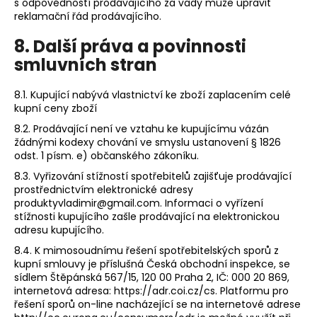
s odpovědností prodávajícího za vady může upravit
reklamační řád prodávajícího.
8. Další práva a povinnosti
smluvních stran
8.1. Kupující nabývá vlastnictví ke zboží zaplacením celé
kupní ceny zboží
8.2. Prodávající není ve vztahu ke kupujícímu vázán
žádnými kodexy chování ve smyslu ustanovení § 1826
odst. 1 písm. e) občanského zákoníku.
8.3. Vyřizování stížností spotřebitelů zajišťuje prodávající
prostřednictvím elektronické adresy
produktyvladimir@gmail.com. Informaci o vyřízení
stížnosti kupujícího zašle prodávající na elektronickou
adresu kupujícího.
8.4. K mimosoudnímu řešení spotřebitelských sporů z
kupní smlouvy je příslušná Česká obchodní inspekce, se
sídlem Štěpánská 567/15, 120 00 Praha 2, IČ: 000 20 869,
internetová adresa: https://adr.coi.cz/cs. Platformu pro
řešení sporů on-line nacházející se na internetové adrese