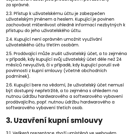
za správné.
2.3. Přístup k uživatelskému účtu je zabezpečen
uživatelským jménem a heslem. Kupující je povinen
zachovávat mlčenlivost ohledně informací nezbytných k
přístupu do jeho uživatelského účtu.
2.4. Kupující není oprávněn umožnit využívání
uživatelského účtu třetím osobám.
2.5. Prodávající může zrušit uživatelský účet, a to zejména
v případě, kdy kupující svůj uživatelský účet déle než 24
měsíců nevyužívá, či v případě, kdy kupující poruší své
povinnosti z kupní smlouvy (včetně obchodních
podmínek).
2.6. Kupující bere na vědomí, že uživatelský účet nemusí
být dostupný nepřetržitě, a to zejména s ohledem na
nutnou údržbu hardwarového a softwarového vybavení
prodávajícího, popř. nutnou údržbu hardwarového a
softwarového vybavení třetích osob.
3. Uzavření kupní smlouvy
3.1. Veškerá prezentace zboží umístěná ve webovém