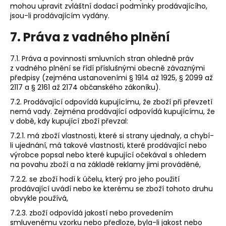
mohou upravit zvláštní dodací podmínky prodávajícího,
jsou-li prodávajícím vydány.
7. Práva z vadného plnění
7.1. Práva a povinnosti smluvních stran ohledně práv
z vadného plnění se řídí příslušnými obecně závaznými
předpisy (zejména ustanoveními § 1914 až 1925, § 2099 až
2117 a § 2161 až 2174 občanského zákoníku).
7.2. Prodávající odpovídá kupujícímu, že zboží při převzetí
nemá vady. Zejména prodávající odpovídá kupujícímu, že
v době, kdy kupující zboží převzal:
7.2.1. má zboží vlastnosti, které si strany ujednaly, a chybí-
li ujednání, má takové vlastnosti, které prodávající nebo
výrobce popsal nebo které kupující očekával s ohledem
na povahu zboží a na základě reklamy jimi prováděné,
7.2.2. se zboží hodí k účelu, který pro jeho použití
prodávající uvádí nebo ke kterému se zboží tohoto druhu
obvykle používá,
7.2.3. zboží odpovídá jakostí nebo provedením
smluvenému vzorku nebo předloze, byla-li jakost nebo