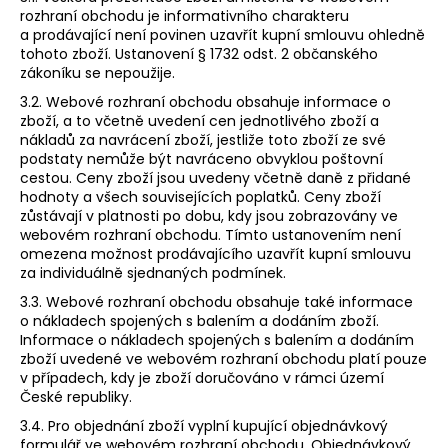
rozhraní obchodu je informativního charakteru
a prodávající není povinen uzavřít kupní smlouvu ohledně
tohoto zboží. Ustanovení § 1732 odst. 2 občanského
zákoníku se nepoužije.
3.2. Webové rozhraní obchodu obsahuje informace o
zboží, a to včetně uvedení cen jednotlivého zboží a
nákladů za navrácení zboží, jestliže toto zboží ze své
podstaty nemůže být navráceno obvyklou poštovní
cestou. Ceny zboží jsou uvedeny včetně daně z přidané
hodnoty a všech souvisejících poplatků. Ceny zboží
zůstávají v platnosti po dobu, kdy jsou zobrazovány ve
webovém rozhraní obchodu. Tímto ustanovením není
omezena možnost prodávajícího uzavřít kupní smlouvu
za individuálně sjednaných podmínek.
3.3. Webové rozhraní obchodu obsahuje také informace
o nákladech spojených s balením a dodáním zboží.
Informace o nákladech spojených s balením a dodáním
zboží uvedené ve webovém rozhraní obchodu platí pouze
v případech, kdy je zboží doručováno v rámci území
České republiky.
3.4. Pro objednání zboží vyplní kupující objednávkový
formulář ve webovém rozhraní obchodu. Objednávkový