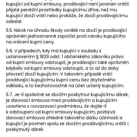
kupující od kupní smlouvy, prodávající není povinen vrátit
přijaté peněžní prostředky kupujícímu dříve, než mu
kupující zboží vrátí nebo prokáže, že zboží prodávajícímu
odeslal.
5.5. Nárok na úhradu škody vzniklé na zboží je prodávající
oprávněn jednostranně započíst proti nároku kupujícího
na vrácení kupní ceny.
5.6. V případech, kdy má kupující v souladu s
ustanovením § 1829 odst. 1 občanského zákoníku právo
od kupní smlouvy odstoupit, je prodávající také oprávněn
kdykoliv od kupní smlouvy odstoupit, a to až do doby
převzetí zboží kupujícím. V takovém případě vrátí
prodávající kupujícímu kupní cenu bez zbytečného
odkladu, a to bezhotovostně na účet určený kupujícím.
5.7. Je-li společně se zbožím poskytnut kupujícímu dárek,
je darovací smlouva mezi prodávajícím a kupujícím
uzavřena s rozvazovací podmínkou, že dojde-li
k odstoupení od kupní smlouvy kupujícím, pozbývá
darovací smlouva ohledně takového dárku účinnosti a
kupující je povinen spolu se zbožím prodávajícímu vrátit i
poskytnutý dárek.