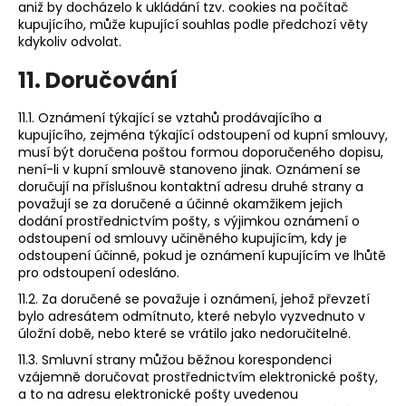
aniž by docházelo k ukládání tzv. cookies na počítač
kupujícího, může kupující souhlas podle předchozí věty
kdykoliv odvolat.
11. Doručování
11.1. Oznámení týkající se vztahů prodávajícího a
kupujícího, zejména týkající odstoupení od kupní smlouvy,
musí být doručena poštou formou doporučeného dopisu,
není-li v kupní smlouvě stanoveno jinak. Oznámení se
doručují na příslušnou kontaktní adresu druhé strany a
považují se za doručené a účinné okamžikem jejich
dodání prostřednictvím pošty, s výjimkou oznámení o
odstoupení od smlouvy učiněného kupujícím, kdy je
odstoupení účinné, pokud je oznámení kupujícím ve lhůtě
pro odstoupení odesláno.
11.2. Za doručené se považuje i oznámení, jehož převzetí
bylo adresátem odmítnuto, které nebylo vyzvednuto v
úložní době, nebo které se vrátilo jako nedoručitelné.
11.3. Smluvní strany můžou běžnou korespondenci
vzájemně doručovat prostřednictvím elektronické pošty,
a to na adresu elektronické pošty uvedenou