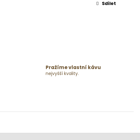
Sdílet
Pražíme vlastní kávu
nejvyšší kvality.