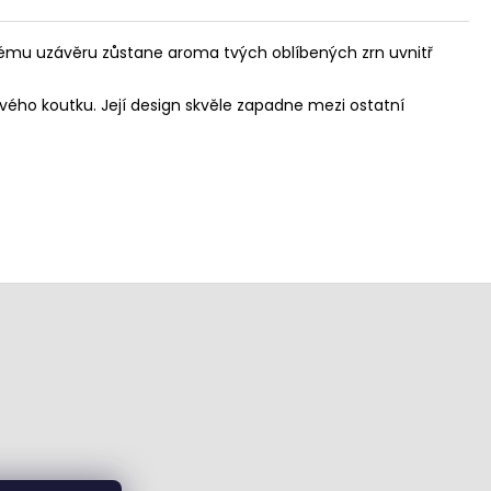
vému uzávěru zůstane aroma tvých oblíbených zrn uvnitř
ého koutku. Její design skvěle zapadne mezi ostatní