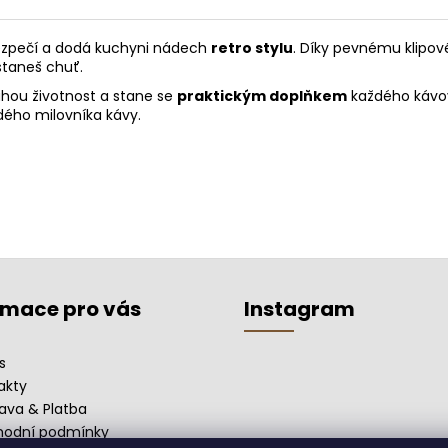
bezpečí a dodá kuchyni nádech
retro stylu
. Díky pevnému klipo
ostaneš chuť.
ouhou životnost a stane se
praktickým doplňkem
každého kávov
ždého milovníka kávy.
rmace pro vás
Instagram
s
akty
ava & Platba
odní podmínky