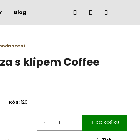
Hledat
Přihlášení
Nákupní
y
Blog
O nás
Kontakty
košík
 hodnocení
za s klipem Coffee
Kód:
120
DO KOŠÍKU
Tisk