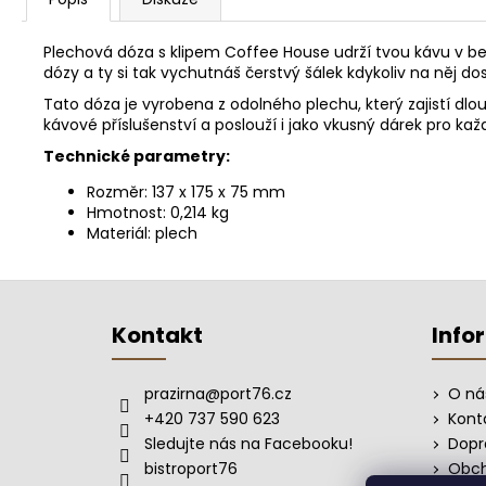
Plechová dóza s klipem Coffee House udrží tvou kávu v 
dózy a ty si tak vychutnáš čerstvý šálek kdykoliv na něj d
Tato dóza je vyrobena z odolného plechu, který zajistí dl
kávové příslušenství a poslouží i jako vkusný dárek pro ka
Technické parametry:
Rozměr: 137 x 175 x 75 mm
Hmotnost: 0,214 kg
Materiál: plech
Z
á
Kontakt
Info
p
a
prazirna
@
port76.cz
O ná
t
+420 737 590 623
Kont
í
Sledujte nás na Facebooku!
Dopr
bistroport76
Obch