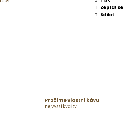
nství
Zeptat se
Sdílet
Pražíme vlastní kávu
nejvyšší kvality.