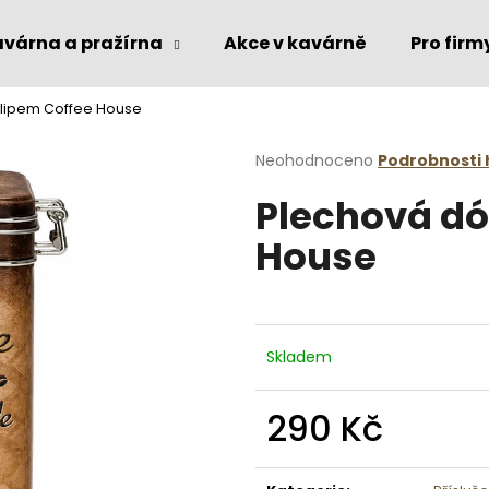
várna a pražírna
Akce v kavárně
Pro firm
klipem Coffee House
Co potřebujete najít?
Průměrné
Neohodnoceno
Podrobnosti
hodnocení
Plechová dó
produktu
HLEDAT
je
House
0,0
z
5
Doporučujeme
hvězdiček.
Skladem
290 Kč
Měrná
cena: