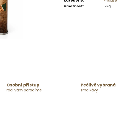
Kategorie
:
Přísluše
Hmotnost
:
5 kg
Osobní přístup
Pečlivě vybraná
rádi vám poradíme
zrna kávy