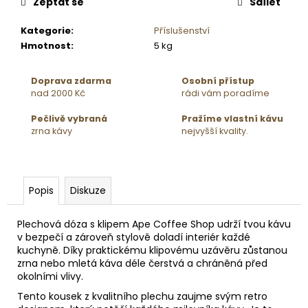
č
Zeptat se
Sdílet
u
j
Kategorie
:
Příslušenství
e
Hmotnost
:
5 kg
m
e
Doprava zdarma
Osobní přístup
nad 2000 Kč
rádi vám poradíme
Pečlivě vybraná
Pražíme vlastní kávu
zrna kávy
nejvyšší kvality.
Popis
Diskuze
Plechová dóza s klipem Ape Coffee Shop udrží tvou kávu
v bezpečí a zároveň stylově doladí interiér každé
kuchyně. Díky praktickému klipovému uzávěru zůstanou
zrna nebo mletá káva déle čerstvá a chráněná před
okolními vlivy.
Tento kousek z kvalitního plechu zaujme svým retro