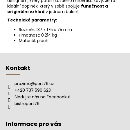
designem, který potěší každého milovníka kávy. Je to
ideální doplněk, který v sobě spojuje
funkčnost a
originální vzhled
v jednom balení.
Technické parametry:
Rozměr: 137 x 175 x 75 mm
Hmotnost: 0,214 kg
Materiál: plech
Z
á
Kontakt
p
a
prazirna
@
port76.cz
t
+420 737 590 623
í
Sledujte nás na Facebooku!
bistroport76
Informace pro vás