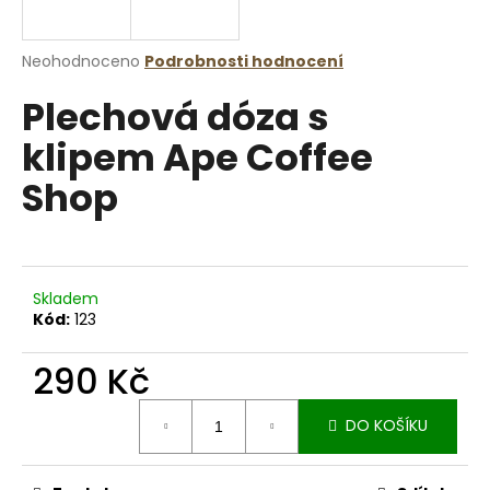
a
j
Průměrné
Neohodnoceno
Podrobnosti hodnocení
í
hodnocení
Plechová dóza s
produktu
t
je
?
klipem Ape Coffee
0,0
z
Shop
5
hvězdiček.
HLEDAT
Skladem
Kód:
123
D
290 Kč
o
p
Měrná
o
DO KOŠÍKU
cena:
r
u