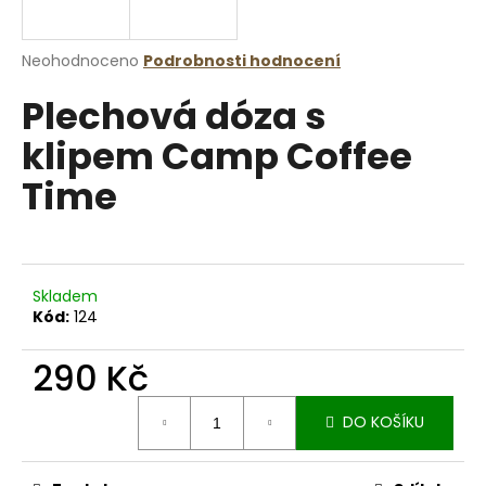
a
j
Průměrné
Neohodnoceno
Podrobnosti hodnocení
í
hodnocení
Plechová dóza s
produktu
t
je
?
klipem Camp Coffee
0,0
z
Time
5
hvězdiček.
HLEDAT
Skladem
Kód:
124
D
290 Kč
o
p
Měrná
o
DO KOŠÍKU
cena:
r
u