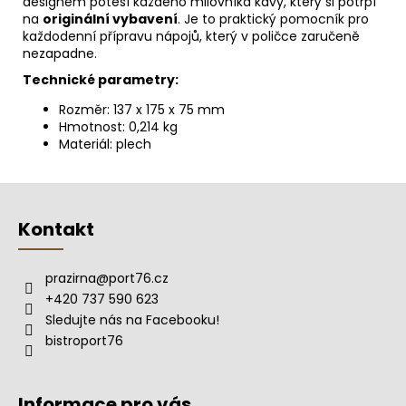
designem potěší každého milovníka kávy, který si potrpí
na
originální vybavení
. Je to praktický pomocník pro
každodenní přípravu nápojů, který v poličce zaručeně
nezapadne.
Technické parametry:
Rozměr: 137 x 175 x 75 mm
Hmotnost: 0,214 kg
Materiál: plech
Z
á
Kontakt
p
a
prazirna
@
port76.cz
t
+420 737 590 623
í
Sledujte nás na Facebooku!
bistroport76
Informace pro vás