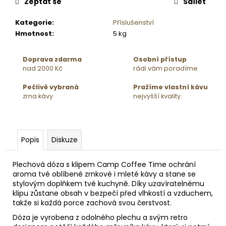
č
Zeptat se
Sdílet
u
j
Kategorie
:
Příslušenství
e
Hmotnost
:
5 kg
m
e
Doprava zdarma
Osobní přístup
nad 2000 Kč
rádi vám poradíme
Pečlivě vybraná
Pražíme vlastní kávu
zrna kávy
nejvyšší kvality.
Popis
Diskuze
Plechová dóza s klipem Camp Coffee Time ochrání
aroma tvé oblíbené zrnkové i mleté kávy a stane se
stylovým doplňkem tvé kuchyně. Díky uzavíratelnému
klipu zůstane obsah v bezpečí před vlhkostí a vzduchem,
takže si každá porce zachová svou čerstvost.
Dóza je vyrobena z odolného plechu a svým retro